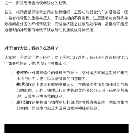
之一，而且患者也出现年轻化的趋势。
首先，椎间盘是脊椎骨之间的软骨组织，主要功能就像汽车的避震器，缓
冲着脊椎骨里的重量与压力。不过长期的不良姿势、过度活动与负荷将导
致椎间盘外围的纤维环破裂，而髓核将随之往破裂处移动，甚至有可能压
迫相邻的神经根而导致下肢放射性刺痛或坐骨神经痛。
对于治疗方法，我有什么选择？
大家对于手术治疗并不陌生，除了手术治疗以外，我们还可以选择保守治
疗如脊椎矫正，物理治疗与脊椎牵引。
脊椎矫正
可将有错位的脊椎关节矫正，这可减少椎间盘对神经根的
压迫与压力，也可以促进身体的自愈能力。
物理治疗
给予患者有效的脊椎运动，帮助减少疼痛及加强腰部与颈
部的肌肉。此外，物理治疗师也将教导患者如何运用正确的姿势来
进行日常生活中所需的活动。
牵引治疗
运用机械与物理的杠杆原理对脊椎直接牵拉，增加脊椎内
部空间，而减少内部压力及突出物对神经的压迫。