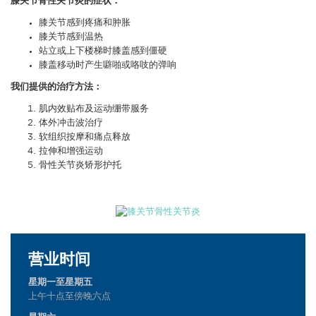
膝关节骨性关节炎的症状：
膝关节感到疼痛和肿胀
膝关节感到温热
站立或上下楼梯时膝盖感到僵硬
膝盖移动时产生噼啪或咯吱的弹响
我们提供的治疗方法：
肌内效贴布及运动绷带服务
体外冲击波治疗
软组织按摩和痛点释放
拉伸和增强运动
骨性关节炎矫形护托
营业时间
星期一至星期五
上午十点至傍晚六点