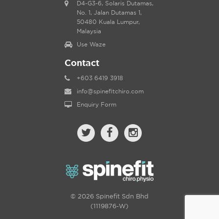
D4-G3-6, Solaris Dutamas,
No. 1, Jalan Dutamas 1,
50480 Kuala Lumpur,
Malaysia
Use Waze
Contact
+603 6419 3918
info@spinefitchiro.com
Enquiry Form
© 2026 Spinefit Sdn Bhd
(1119876-W)