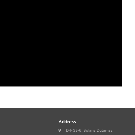
s
Address
D4-G3-6, Solaris Dutamas,