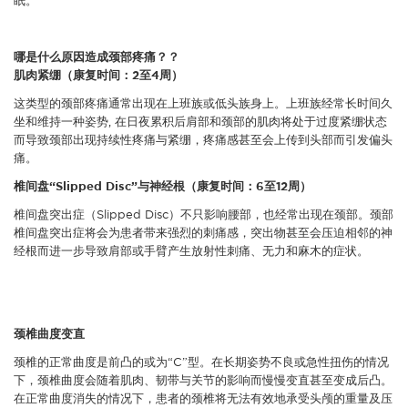
眠。
哪是什么原因造成颈部疼痛？？
肌肉紧绷（康复时间：2至4周）
这类型的颈部疼痛通常出现在上班族或低头族身上。上班族经常长时间久
坐和维持一种姿势, 在日夜累积后肩部和颈部的肌肉将处于过度紧绷状态
而导致颈部出现持续性疼痛与紧绷，疼痛感甚至会上传到头部而引发偏头
痛。
椎间盘“Slipped Disc”与神经根（康复时间：6至12周）
椎间盘突出症（Slipped Disc）不只影响腰部，也经常出现在颈部。颈部
椎间盘突出症将会为患者带来强烈的刺痛感，突出物甚至会压迫相邻的神
经根而进一步导致肩部或手臂产生放射性刺痛、无力和麻木的症状。
颈椎曲度变直
颈椎的正常曲度是前凸的或为“C”型。在长期姿势不良或急性扭伤的情况
下，颈椎曲度会随着肌肉、韧带与关节的影响而慢慢变直甚至变成后凸。
在正常曲度消失的情况下，患者的颈椎将无法有效地承受头颅的重量及压