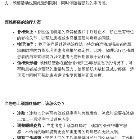
力，颈部活动也因此受到限制，同时伴随着强烈的疼痛感。
颈椎疼痛的治疗方案
脊椎矫正：
脊医运用特定的脊骨检查和手疗矫正术，矫正患有错位
的脊椎关节，以帮助患者减少脊椎僵硬与疼痛的问题。
物理治疗：
物理治疗通过运动治疗法与特定的运动加强患者的颈
部肌肉群的力量及巩固患者脊椎的稳定性。此外，物理治疗也强调
患者的自我管理能力以便患者无需长期依赖于治疗师。
颈椎矫形器:
颈椎矫型器在配合脊椎矫正与物理治疗的情况下，可
帮助患者减少颈部的重量与压力，使颈部肌肉放松及减少疼痛，矫
形器也同时可帮助患者逐渐恢复颈椎的正常曲度。
当您患上颈部疼痛时，该怎么办？
冰敷：
冰敷15分钟可有效减轻疼痛与急性发炎。冰敷时需要在冰袋
上加上一层湿毛巾以避免冻伤。
调整睡眠姿势：
当患者患上颈部疼痛时，颈部将会变得非常敏
感，不恰当的睡眠姿势更会加重患者的疼痛感而无法入眠。
调整工作姿势：
现代人们的工作姿势都以长时间久坐为主，工作时